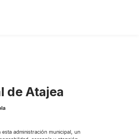
l de Atajea
ola
n esta administración municipal, un