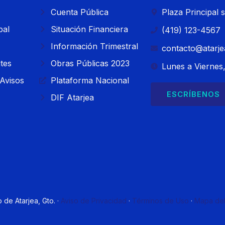
Cuenta Pública
Plaza Principal 
pal
Situación Financiera
(419) 123-4567
Información Trimestral
contacto@atarj
ites
Obras Públicas 2023
Lunes a Viernes,
Avisos
Plataforma Nacional
ESCRÍBENOS
DIF Atarjea
de Atarjea, Gto. ·
Aviso de Privacidad
·
Términos de Uso
·
Mapa del 